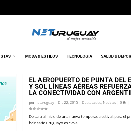
ISTAS
MODA & ESTILOS
TECNOLOGÍA
SALUD & DEPO
EL AEROPUERTO DE PUNTA DEL 
Y SOL LÍNEAS AÉREAS REFUERZ
LA CONECTIVIDAD CON ARGENT
por
neturuguay
|
Dic 22, 2015
|
Destacados
,
Noticias
|
0
|
De cara al inicio de una nueva temporada estival, para el pr
balneario uruguayo es clave...