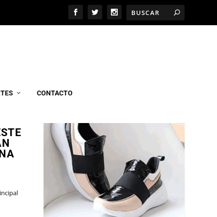
MARCEL CALZADOS
RTES
CONTACTO
ESTE
AN
INA
incipal