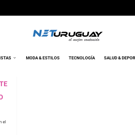
ISTAS
MODA & ESTILOS
TECNOLOGÍA
SALUD & DEPO
TE
O
n el