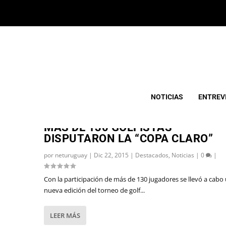
ETIQUETA:
COPA CLARO
NOTICIAS
ENTREV
MÁS DE 130 GOLFISTAS
DISPUTARON LA “COPA CLARO”
por
neturuguay
|
Dic 22, 2015
|
Destacados
,
Noticias
|
0
|
Con la participación de más de 130 jugadores se llevó a cabo
nueva edición del torneo de golf...
LEER MÁS