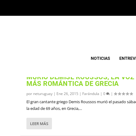
ETIQUETA:
DEMIS ROUSSOS
NOTICIAS
ENTREV
MURIÓ DEMISE ROUSSOS, LA VOZ
MÁS ROMÁNTICA DE GRECIA
por
neturuguay
|
Ene 26, 2015
|
Farándula
|
0
|
El gran cantante griego Demis Roussos murió el pasado sába
la edad de 69 años, en Grecia,...
LEER MÁS