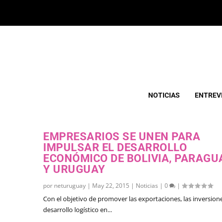
ETIQUETA:
DESARROLLO
NOTICIAS
ENTREV
EMPRESARIOS SE UNEN PARA
IMPULSAR EL DESARROLLO
ECONÓMICO DE BOLIVIA, PARAGU
Y URUGUAY
por
neturuguay
|
May 22, 2015
|
Noticias
|
0
|
Con el objetivo de promover las exportaciones, las inversione
desarrollo logístico en...