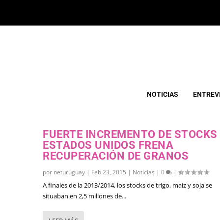
ETIQUETA:
EEUU
NOTICIAS
ENTREV
FUERTE INCREMENTO DE STOCKS
ESTADOS UNIDOS FRENA
RECUPERACIÓN DE GRANOS
por
neturuguay
|
Feb 23, 2015
|
Noticias
|
0
|
A finales de la 2013/2014, los stocks de trigo, maíz y soja se
situaban en 2,5 millones de...