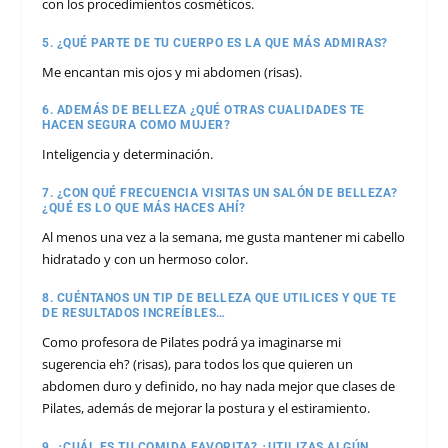
con los procedimientos cosméticos.
5. ¿QUÉ PARTE DE TU CUERPO ES LA QUE MÁS ADMIRAS?
Me encantan mis ojos y mi abdomen (risas).
6. ADEMÁS DE BELLEZA ¿QUÉ OTRAS CUALIDADES TE
HACEN SEGURA COMO MUJER?
Inteligencia y determinación.
7. ¿CON QUÉ FRECUENCIA VISITAS UN SALÓN DE BELLEZA?
¿QUÉ ES LO QUE MÁS HACES AHÍ?
Al menos una vez a la semana, me gusta mantener mi cabello
hidratado y con un hermoso color.
8. CUÉNTANOS UN TIP DE BELLEZA QUE UTILICES Y QUE TE
DE RESULTADOS INCREÍBLES…
Como profesora de Pilates podrá ya imaginarse mi
sugerencia eh? (risas), para todos los que quieren un
abdomen duro y definido, no hay nada mejor que clases de
Pilates, además de mejorar la postura y el estiramiento.
9. ¿CUÁL ES TU COMIDA FAVORITA? ¿UTILIZAS ALGÚN