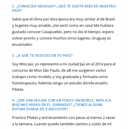
2. ¿CONOCÍAS URUGUAY? ¿QUÉ TE GUSTÓ MÁS DE NUESTRO
PAÍS?
Sabía que el clima por ésta época era muy similar al de Brasil
y la gente muy amable, ¡me sentí como en casa! Me hubiera
gustado conocer Casapueblo, pero no dio el tiempo, espero
volver pronto y conoce muchos otros lugares, Uruguay es
encantador.
3. ¿A QUÉ TE DEDICAS EN TU PAÍS?
Soy Miss Jaú, yo representé a mi ciudad Jaú en el 2014 para el
concurso de Miss São Paulo, de allí me surgieron varios
trabajos como modelo, y soy graduada y formada como
fisioterapeuta. Además tengo un estudio donde enseño
Pilates.
4. ¿SER UNA MUJER CON UN FÍSICO INCREÍBLE, IMPLICA
MUCHAS HORAS EN EL GIMNASIO? ¿TIENES ALGUNA
RUTINA DIARIA DE EJERCICIOS?
Practico Pilates y entrenamiento con pesas al menos 2 veces
a la semana, cuando puedo también camino y cuido de mí