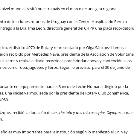
nivel mundial, visitó nuestro país en el marco de una gira regional.
nto de los clubes rotarios de Uruguay con el Centro Hospitalario Pereira
entregó a la Dra. Ima León, directora general del CHPR una placa recordatori
trico, el distrito 4970 de Rotary representado por Olga Sánchez Llamosa
ueron recibido por Mercedes Nava, presidente de la Asociación de Voluntaria
 Harris y realiza a diario recorridas para brindar apoyo y contención a los
mos como ropa, juguetes y libros. Según lo previsto, para el 30 de junio de
mportante en equipamiento para el Banco de Leche Humana dirigido por la
as, una iniciativa impulsada por la presidente de Rotary Club Zonamerica,
 4980.
 Vázquez recibió la donación de
un crióstato
y
dos microscopios Olympus
para e
n.
 a año es muy importante para la institución según lo manifestó el Dr. Ney