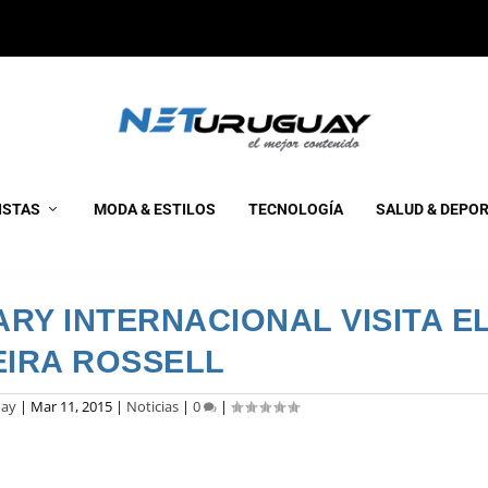
ISTAS
MODA & ESTILOS
TECNOLOGÍA
SALUD & DEPO
RY INTERNACIONAL VISITA E
EIRA ROSSELL
uay
|
Mar 11, 2015
|
Noticias
|
0
|