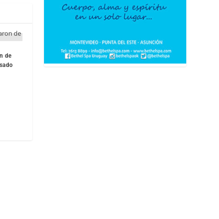
on de
lsado