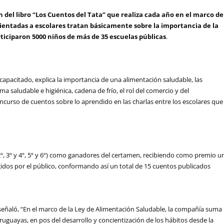
del libro “Los Cuentos del Tata” que realiza cada año en el marco de
orientadas a escolares tratan básicamente sobre la importancia de la
ticiparon 5000 niños de más de 35 escuelas públicas
.
capacitado, explica la importancia de una alimentación saludable, las
a saludable e higiénica, cadena de frío, el rol del comercio y del
concurso de cuentos sobre lo aprendido en las charlas entre los escolares que
2º, 3º y 4º, 5º y 6º) como ganadores del certamen, recibiendo como premio u
legidos por el público, conformando así un total de 15 cuentos publicados
señaló, “En el marco de la Ley de Alimentación Saludable, la compañía suma
ruguayas, en pos del desarrollo y concientización de los hábitos desde la