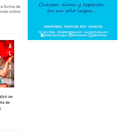
ra forma de
ones online
lizó un
rte de
s