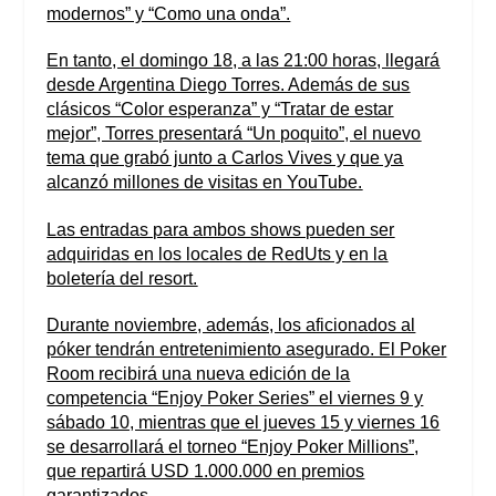
modernos” y “Como una onda”.
En tanto, el domingo 18, a las 21:00 horas, llegará
desde Argentina Diego Torres. Además de sus
clásicos “Color esperanza” y “Tratar de estar
mejor”, Torres presentará “Un poquito”, el nuevo
tema que grabó junto a Carlos Vives y que ya
alcanzó millones de visitas en YouTube.
Las entradas para ambos shows pueden ser
adquiridas en los locales de RedUts y en la
boletería del resort.
Durante noviembre, además, los aficionados al
póker tendrán entretenimiento asegurado. El Poker
Room recibirá una nueva edición de la
competencia “Enjoy Poker Series” el viernes 9 y
sábado 10, mientras que el jueves 15 y viernes 16
se desarrollará el torneo “Enjoy Poker Millions”,
que repartirá USD 1.000.000 en premios
garantizados.