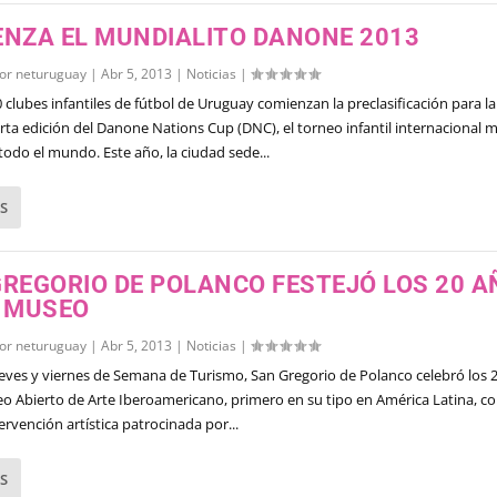
ENZA EL MUNDIALITO DANONE 2013
por
neturuguay
|
Abr 5, 2013
|
Noticias
|
 clubes infantiles de fútbol de Uruguay comienzan la preclasificación para la
ta edición del Danone Nations Cup (DNC), el torneo infantil internacional 
todo el mundo. Este año, la ciudad sede...
S
REGORIO DE POLANCO FESTEJÓ LOS 20 
U MUSEO
por
neturuguay
|
Abr 5, 2013
|
Noticias
|
eves y viernes de Semana de Turismo, San Gregorio de Polanco celebró los 
o Abierto de Arte Iberoamericano, primero en su tipo en América Latina, c
tervención artística patrocinada por...
S