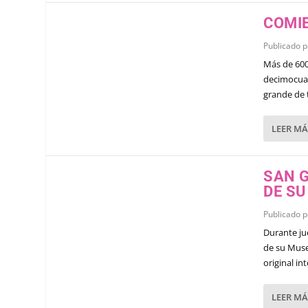
COMI
Publicado 
Más de 600
decimocuar
grande de 
LEER MÁ
SAN G
DE S
Publicado 
Durante ju
de su Muse
original in
LEER MÁ