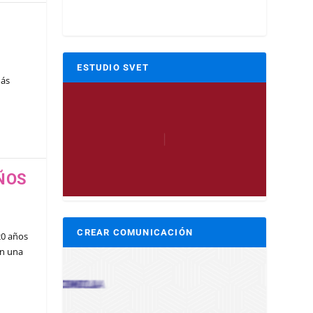
ESTUDIO SVET
más
AÑOS
CREAR COMUNICACIÓN
20 años
on una