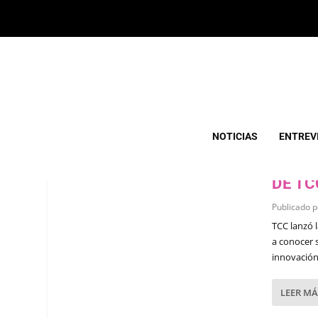
AUTOR:
NETURUGUAY
NOTICIAS
ENTREV
DISPO
DE TC
Publicado 
TCC lanzó 
a conocer 
innovación
LEER MÁ