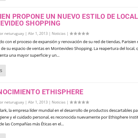
IEN PROPONE UN NUEVO ESTILO DE LOCAL
EVIDEO SHOPPING
por
neturuguay
|
Abr 1, 2013
|
Noticias
|
o con el proceso de expansión y renovación de su red de tiendas, Parisien 
s de su espacio de ventas en Montevideo Shopping. La reapertura del local, 
enta una mayor superficie y un...
S
NOCIMIENTO ETHISPHERE
por
neturuguay
|
Abr 1, 2013
|
Noticias
|
lark, la empresa líder mundial en el desarrollo de productos descartables pa
higiene y el cuidado personal, es reconocida nuevamente por Ethisphere Insti
e las Compañías más Éticas en el...