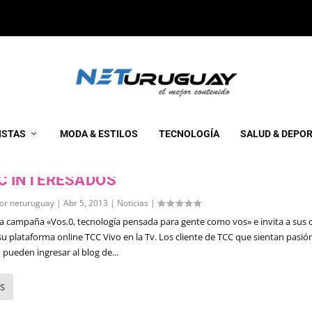
ISTAS
MODA & ESTILOS
TECNOLOGÍA
SALUD & DEPO
SITIVOS ANDROIDS GRATIS PARA CLIENT
C INTERESADOS
por
neturuguay
|
Abr 5, 2013
|
Noticias
|
la campaña «Vos.0, tecnología pensada para gente como vos» e invita a sus c
su plataforma online TCC Vivo en la Tv. Los cliente de TCC que sientan pasión
 pueden ingresar al blog de...
S