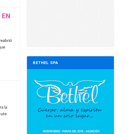
 EN
reabrió
que
BETHEL SPA
ra la
tute