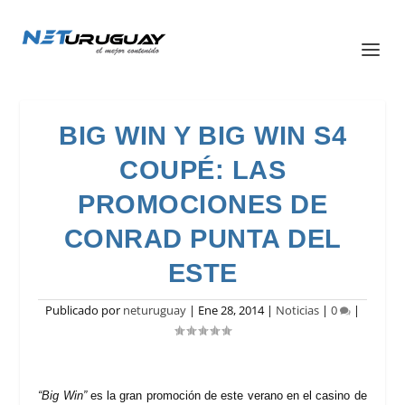
BIG WIN Y BIG WIN S4
COUPÉ: LAS
PROMOCIONES DE
CONRAD PUNTA DEL
ESTE
Publicado por
neturuguay
|
Ene 28, 2014
|
Noticias
|
0
|
“Big Win”
es la gran promoción de este verano en el casino de