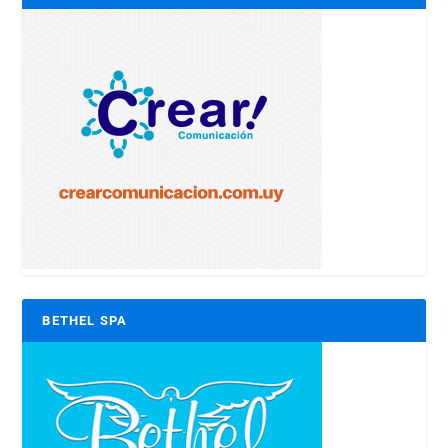
BETHEL SPA