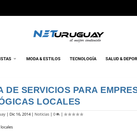
ISTAS
MODA & ESTILOS
TECNOLOGÍA
SALUD & DEPO
A DE SERVICIOS PARA EMPRE
ÓGICAS LOCALES
uay
|
Dic 16, 2014
|
Noticias
|
0
|