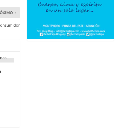
RÓXIMO
l consumidor
a