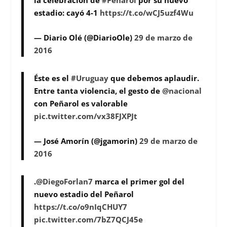
la celebración de
#Peñarol
por su nuevo
estadio: cayó 4-1
https://t.co/wCJ5uzf4Wu
— Diario Olé (@DiarioOle)
29 de marzo de
2016
Éste es el
#Uruguay
que debemos aplaudir.
Entre tanta violencia, el gesto de
@nacional
con Peñarol es valorable
pic.twitter.com/vx38FJXPJt
— José Amorín (@jgamorin)
29 de marzo de
2016
.
@DiegoForlan7
marca el primer gol del
nuevo estadio del Peñarol
https://t.co/o9nIqCHUY7
pic.twitter.com/7bZ7QCJ45e