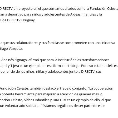
n DIRECTV un proyecto en el que sumamos aliados como la Fundación Celest
grama deportivo para niños y adolescentes de Aldeas Infantiles y la
SE de DIRECTV Uruguay.
 que sus colaboradores y sus familias se comprometen con una iniciativa
ntiago Vázquez.
, Anainés Zignago, afirmó que para la institución “las transformaciones
Papel y Tijera
es un ejemplo de esa forma de trabajo. Por eso estamos felices
beneficio de los niños, niñas y adolescentes junto a DIRECTV, sus
 Fundación Celeste, también destacó el trabajo conjunto. “La cooperación
na potente herramienta para mejorar la atención de quienes más lo
ación Celeste, Aldeas Infantiles y DIRECTV es un ejemplo de ello, al que
n voluntariado solidario. “Estamos orgullosos de ser parte de este