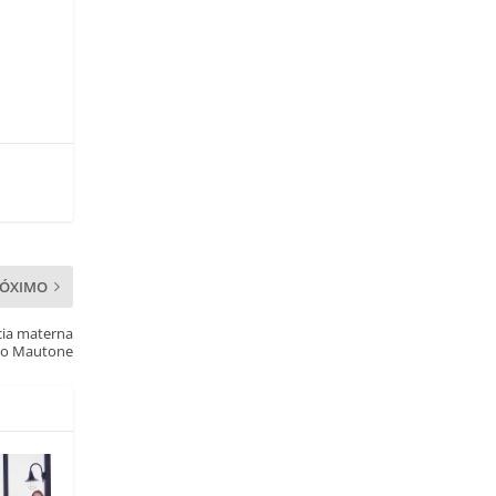
RÓXIMO
cia materna
rio Mautone