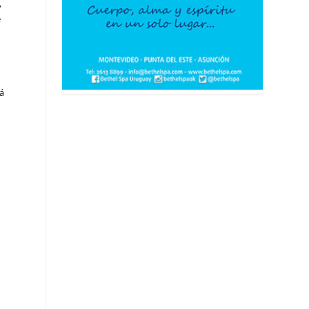
,
e
rá