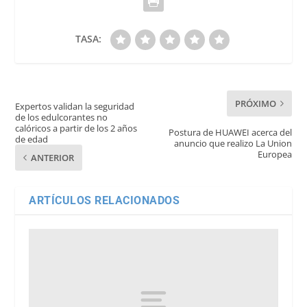
TASA:
PRÓXIMO
Expertos validan la seguridad
de los edulcorantes no
calóricos a partir de los 2 años
Postura de HUAWEI acerca del
de edad
anuncio que realizo La Union
Europea
ANTERIOR
ARTÍCULOS RELACIONADOS