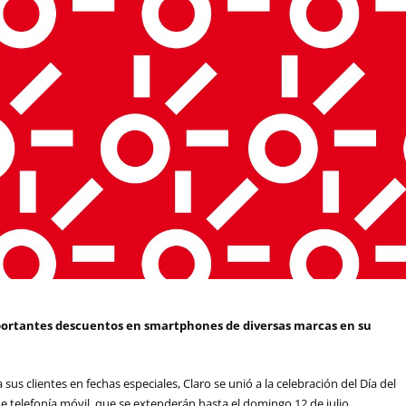
mportantes descuentos en smartphones de diversas marcas en su
 sus clientes en fechas especiales, Claro se unió a la celebración del Día del
telefonía móvil, que se extenderán hasta el domingo 12 de julio.