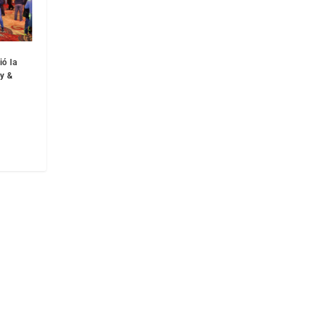
ió la
ey &