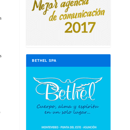
s
s
BETHEL SPA
e