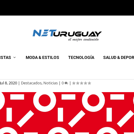
MOCIONES ESPECIALES PARA
ISTAS
MODA & ESTILOS
TECNOLOGÍA
SALUD & DEPO
 EL DÍA DEL PADRE
Jul 8, 2020
|
Destacados
,
Noticias
|
0
|