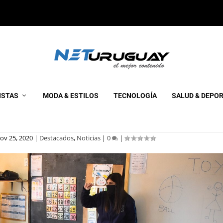
SOLIDARIA DE DEVOTO PARA
ISTAS
MODA & ESTILOS
TECNOLOGÍA
SALUD & DEPO
OS CON ALAS
ov 25, 2020
|
Destacados
,
Noticias
|
0
|