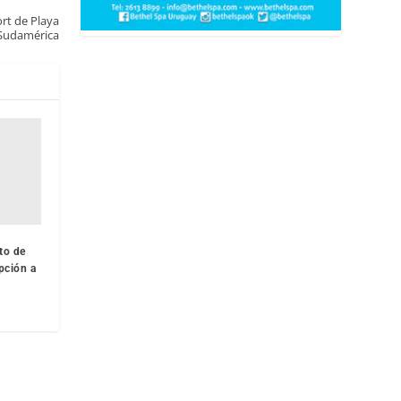
rt de Playa
Sudamérica
to de
pción a