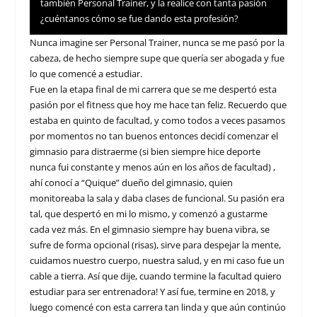
también Personal Trainer, y la realice con tanta pasión
¿cuéntanos cómo se fue dando esta profesión?
Nunca imagine ser Personal Trainer, nunca se me pasó por la
cabeza, de hecho siempre supe que quería ser abogada y fue
lo que comencé a estudiar.
Fue en la etapa final de mi carrera que se me despertó esta
pasión por el fitness que hoy me hace tan feliz. Recuerdo que
estaba en quinto de facultad, y como todos a veces pasamos
por momentos no tan buenos entonces decidí comenzar el
gimnasio para distraerme (si bien siempre hice deporte
nunca fui constante y menos aún en los años de facultad) ,
ahí conocí a “Quique” dueño del gimnasio, quien
monitoreaba la sala y daba clases de funcional. Su pasión era
tal, que despertó en mi lo mismo, y comenzó a gustarme
cada vez más. En el gimnasio siempre hay buena vibra, se
sufre de forma opcional (risas), sirve para despejar la mente,
cuidamos nuestro cuerpo, nuestra salud, y en mi caso fue un
cable a tierra. Así que dije, cuando termine la facultad quiero
estudiar para ser entrenadora! Y así fue, termine en 2018, y
luego comencé con esta carrera tan linda y que aún continúo