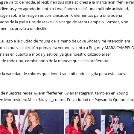
e visitó de moda, al recibir en sus instalaciones a la marca Jenniffer Ferre
lientas y en agradecimiento a Love Shoes realizó una múltiple actividad,
 imagen sobre la imagen es comunicación, 6 elementos para una buena
dos de la piel y tips de Make Up a cargo de Mara Campelo, Sorteos, y se
menina, previo a un desfile
o que llegó a la ciudad de Young de la mano de Love Shoes y mi intención era
ando la nueva colección primavera verano, y junto a Bogart y MARA CAMPEL
onales en cuanto a moda y estilos, ya que nuestro calzado al ser
 de cada uno, combinando de la manear que ellos prefieran«.
en la variedad de colores que tiene, transmitiendo alegría para esta nueva
 de nuestras redes: @jennifferferrer_uy en Instagram, también en Young
en Montevideo, Melo @kaysa_cueros, En la ciudad de Paysandú Quebracho