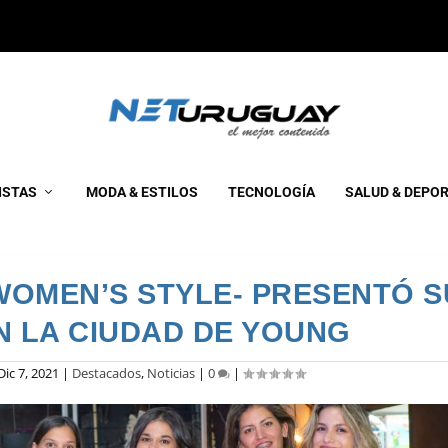
ISTAS
MODA & ESTILOS
TECNOLOGÍA
SALUD & DEPO
WOMEN’S STYLE- PRESENTÓ S
N LA CIUDAD DE YOUNG
Dic 7, 2021
|
Destacados
,
Noticias
|
0
|