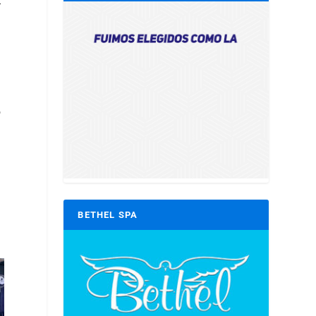
r
O
BETHEL SPA
,