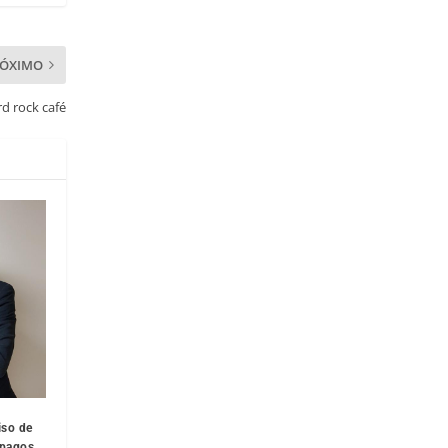
RÓXIMO
d rock café
iso de
 pagos