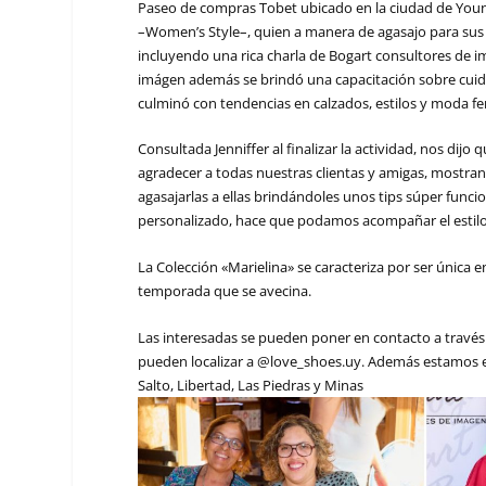
Paseo de compras Tobet ubicado en la ciudad de Young s
–Women’s Style–, quien a manera de agasajo para sus c
incluyendo una rica charla de Bogart consultores de
imágen además se brindó una capacitación sobre cuida
culminó con tendencias en calzados, estilos y moda fe
Consultada Jenniffer al finalizar la actividad, nos dij
agradecer a todas nuestras clientas y amigas, mostr
agasajarlas a ellas brindándoles unos tips súper funci
personalizado, hace que podamos acompañar el estilo
La Colección «Marielina» se caracteriza por ser única 
temporada que se avecina.
Las interesadas se pueden poner en contacto a través
pueden localizar a @love_shoes.uy. Además estamos 
Salto, Libertad, Las Piedras y Minas