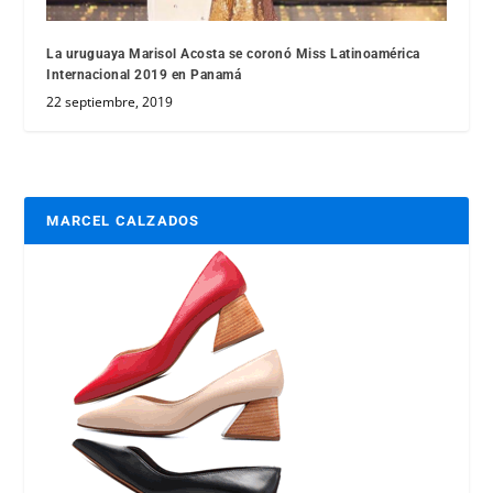
La uruguaya Marisol Acosta se coronó Miss Latinoamérica
Internacional 2019 en Panamá
22 septiembre, 2019
MARCEL CALZADOS