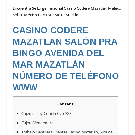
Encuentra Se Exige Personal Casino Codere Mazatlan Maleco
Sobre México Con Este Mejor Sueldo
CASINO CODERE
MAZATLAN SALÓN PRA
BINGO AVENIDA DEL
MAR MAZATLÁN
NÚMERO DE TELÉFONO
WWW
Content
Cajera – Ley Conchi Cvp-323
Cajera Vendedora
Trabajo Gentileza Clientes Casino Mazatlán, Sinaloa