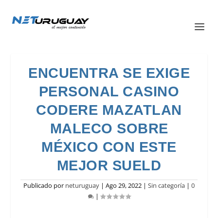
ENCUENTRA SE EXIGE
PERSONAL CASINO
CODERE MAZATLAN
MALECO SOBRE
MÉXICO CON ESTE
MEJOR SUELD
Publicado por
neturuguay
|
Ago 29, 2022
|
Sin categoría
|
0
|