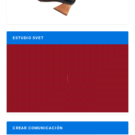
ESTUDIO SVET
CREAR COMUNICACIÓN