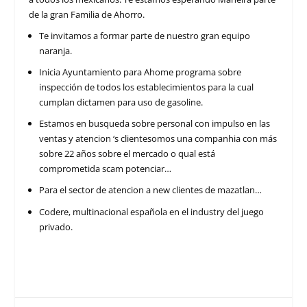
de la gran Familia de Ahorro.
Te invitamos a formar parte de nuestro gran equipo
naranja.
Inicia Ayuntamiento para Ahome programa sobre
inspección de todos los establecimientos para la cual
cumplan dictamen para uso de gasoline.
Estamos en busqueda sobre personal con impulso en las
ventas y atencion ‘s clientesomos una companhia con más
sobre 22 años sobre el mercado o qual está
comprometida scam potenciar…
Para el sector de atencion a new clientes de mazatlan…
Codere, multinacional española en el industry del juego
privado.