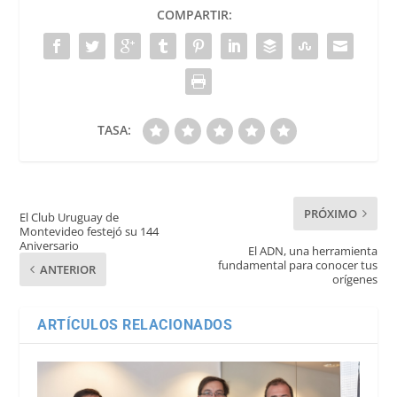
COMPARTIR:
TASA:
PRÓXIMO
El Club Uruguay de
Montevideo festejó su 144
Aniversario
El ADN, una herramienta
fundamental para conocer tus
ANTERIOR
orígenes
ARTÍCULOS RELACIONADOS