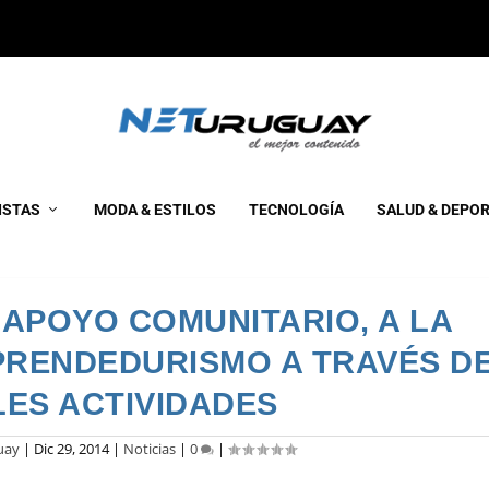
ISTAS
MODA & ESTILOS
TECNOLOGÍA
SALUD & DEPO
 APOYO COMUNITARIO, A LA
PRENDEDURISMO A TRAVÉS D
LES ACTIVIDADES
uay
|
Dic 29, 2014
|
Noticias
|
0
|