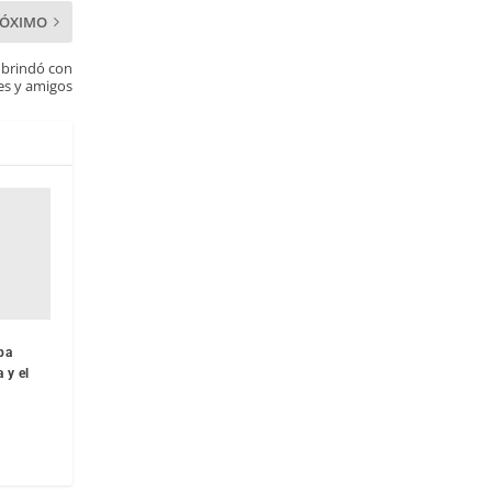
RÓXIMO
y brindó con
tes y amigos
pa
 y el