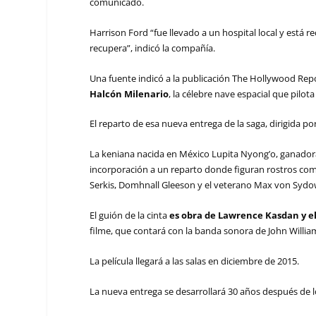
comunicado.
Harrison Ford “fue llevado a un hospital local y está 
recupera”, indicó la compañía.
Una fuente indicó a la publicación The Hollywood Repor
Halcón Milenario
, la célebre nave espacial que pilota
El reparto de esa nueva entrega de la saga, dirigida p
La keniana nacida en México Lupita Nyong’o, ganadora d
incorporación a un reparto donde figuran rostros como
Serkis, Domhnall Gleeson y el veterano Max von Sydo
El guión de la cinta
es obra de Lawrence Kasdan y e
filme, que contará con la banda sonora de John Willia
La película llegará a las salas en diciembre de 2015.
La nueva entrega se desarrollará 30 años después de 