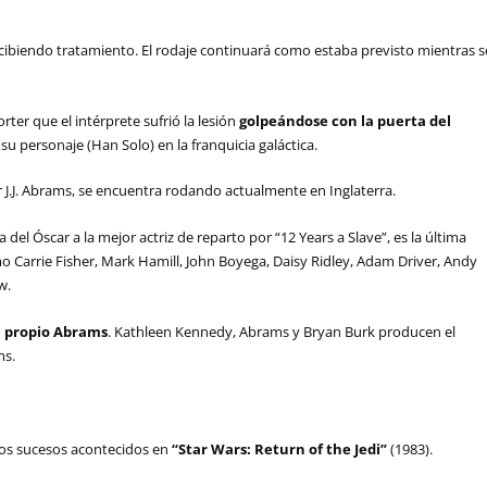
recibiendo tratamiento. El rodaje continuará como estaba previsto mientras s
ter que el intérprete sufrió la lesión
golpeándose con la puerta del
 su personaje (Han Solo) en la franquicia galáctica.
or J.J. Abrams, se encuentra rodando actualmente en Inglaterra.
el Óscar a la mejor actriz de reparto por “12 Years a Slave”, es la última
 Carrie Fisher, Mark Hamill, John Boyega, Daisy Ridley, Adam Driver, Andy
w.
l propio Abrams
. Kathleen Kennedy, Abrams y Bryan Burk producen el
ms.
los sucesos acontecidos en
“Star Wars: Return of the Jedi”
(1983).