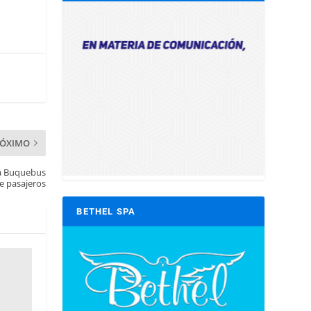
RÓXIMO
 a Buquebus
e pasajeros
BETHEL SPA