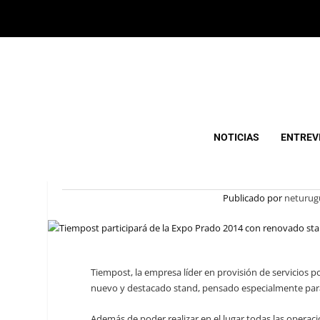
TIEMPOST PARTICIPAR
NOTICIAS
ENTREV
RENOVADO STAND
Publicado por
neturug
Tiempost, la empresa líder en provisión de servicios p
nuevo y destacado stand, pensado especialmente para 
Además de poder realizar en el lugar todas las operaci