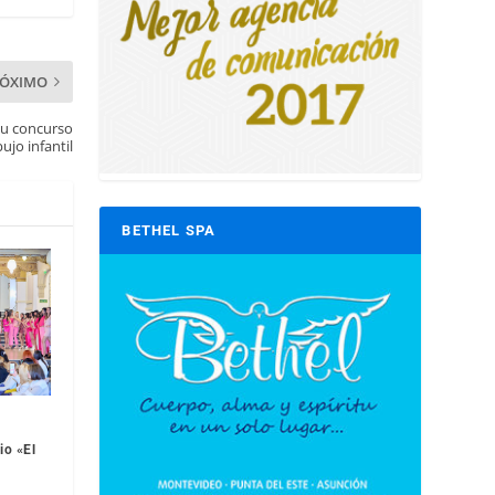
RÓXIMO
su concurso
ujo infantil
BETHEL SPA
io «El