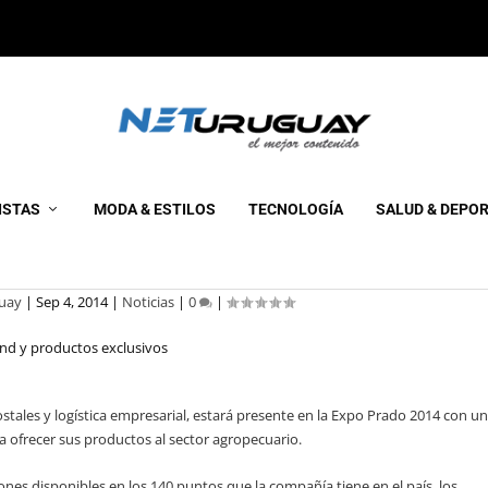
Á DE LA EXPO PRADO 2014 C
ISTAS
MODA & ESTILOS
TECNOLOGÍA
SALUD & DEPO
 Y PRODUCTOS EXCLUSIVOS
uay
|
Sep 4, 2014
|
Noticias
|
0
|
ostales y logística empresarial, estará presente en la Expo Prado 2014 con u
ofrecer sus productos al sector agropecuario.
ones disponibles en los 140 puntos que la compañía tiene en el país, los