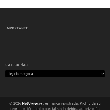
IMPORTANTE
CATEGORÍAS
© 2026
: es marca registrada. Prohibida su
NetUruguay
reproducción total o parcial sin la debida autorización